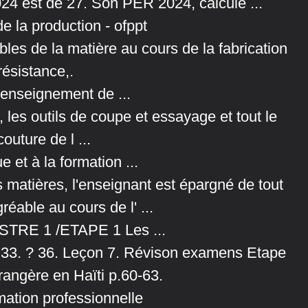
024 est de 27. Son PER 2024, calculé ...
e la production - ofppt
les de la matière au cours de la fabrication
résistance,.
enseignement de ...
e, les outils de coupe et essayage et tout le
outure de l ...
et à la formation ...
s matières, l'enseignant est épargné de tout
éable au cours de l' ...
STRE 1 /ETAPE 1 Les ...
p.33. ? 36. Leçon 7. Révison examens Etape
rangère en Haïti p.60-63.
rmation professionnelle