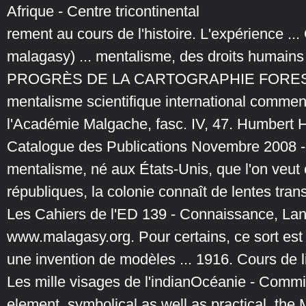
Afrique - Centre tricontinental
rement au cours de l'histoire. L'expérience ..
malagasy) ... mentalisme, des droits humains et
PROGRÈS DE LA CARTOGRAPHIE FOREST
mentalisme scientifique international commen
l'Académie Malgache, fasc. IV, 47. Humbert H.
Catalogue des Publications Novembre 2008 - 'In
mentalisme, né aux États-Unis, que l'on veut e
républiques, la colonie connaît de lentes trans
Les Cahiers de l'ED 139 - Connaissance, Lan
www.malagasy.org. Pour certains, ce sort est 
une invention de modèles ... 1916. Cours de li
Les mille visages de l'indianOcéanie - Commi
element, symbolical as well as practical, the 