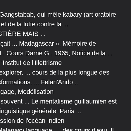
. Gangstabab, qui mêle kabary (art oratoire
 de la lutte contre la ...
IÈRE MAIS ...
çait ... Madagascar », Mémoire de
, Cours Darne G., 1965, Notice de la ...
stitut de l'Illettrisme
xplorer. ... cours de la plus longue des
formations. ... Felan'Ando ...
gage, Modélisation
souvent ... Le mentalisme guillaumien est
nguistique générale. Paris ...
ssion de l'océan Indien
Malagasy language. ... des cours d'eau. Il